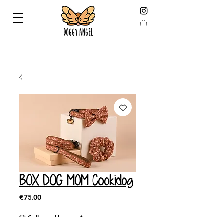
FREE HOME DELIVERY from 59 € (calculated after
reduction)
BOX DOG MOM Cookidog
Price
€75.00