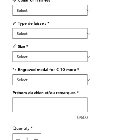
🐶 Collar or Harness
*
🦴 Type de laisse :
*
📏 Size
*
🐾 Engraved medal for € 10 more
*
Prénom du chien et/ou remarques
*
0/500
Quantity
*