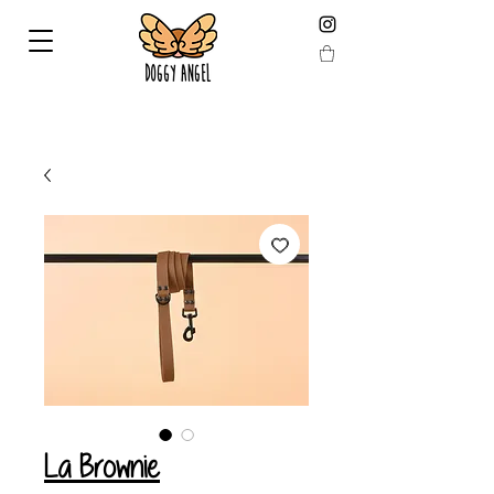
FREE HOME DELIVERY from 59 € (calculated after
reduction)
La Brownie