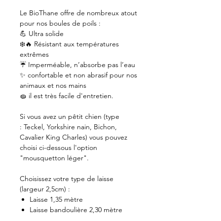
Le BioThane offre de nombreux atout
pour nos boules de poils :
💪 Ultra solide
❄️🔥 Résistant aux températures
extrêmes
☔️ Imperméable, n’absorbe pas l’eau
✨ confortable et non abrasif pour nos
animaux et nos mains
🧽 il est très facile d'entretien.
Si vous avez un pêtit chien (type
: Teckel, Yorkshire nain, Bichon,
Cavalier King Charles) vous pouvez
choisi ci-dessous l'option
"mousquetton léger".
Choisissez votre type de laisse
(largeur 2,5cm) :
Laisse 1,35 mètre
Laisse bandoulière 2,30 mètre