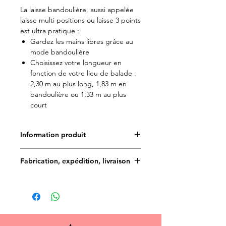
La laisse bandoulière, aussi appelée
laisse multi positions ou laisse 3 points
est ultra pratique :
Gardez les mains libres grâce au
mode bandoulière
Choisissez votre longueur en
fonction de votre lieu de balade :
2,30 m au plus long, 1,83 m en
bandoulière ou 1,33 m au plus
court
Information produit
✨Toutes les créations Doggy Angel
Fabrication, expédition, livraison
sont fabriquées à la main et en
France. Le motif des tissus est
Délais de fabrication : 5 à 7 jours
imaginé et déssiné par notre
graphiste, ce qui rend les créations
Délais de livraison en France
encore plus UNIQUES ! ✨
métropolitaine (une fois la commande
Doggy Angel est très attentif aux
expédiée) :