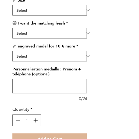
📏 Size
*
🤩 I want the matching leash
*
🦴 engraved medal for 10 € more
*
Personnalisation médaille : Prénom +
téléphone (optional)
0/24
Quantity
*