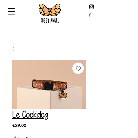
FREE HOME DELIVERY from 59 € (calculated after
reduction)
Le Cookidog
Price
€29.00