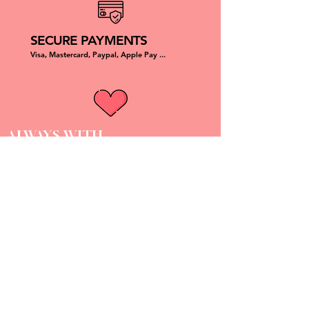
SECURE PAYMENTS
Visa, Mastercard, Paypal, Apple Pay ...
ALWAYS WITH
A LOT OF TENDERNESS
DOGGY ANGEL
Chaque produit est unique, fait à la main et made in France.
Doggy Angel est une marque d'accessoires pour chien assorti à
son humain qui allie résistance, durabilité, confort et esthétique.
NOUS CONTACTER :
compagnie@doggyangel.fr