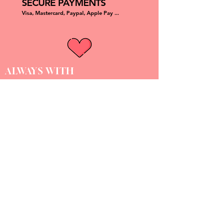
SECURE PAYMENTS
Visa, Mastercard, Paypal, Apple Pay ...
ALWAYS WITH
A LOT OF TENDERNESS
DOGGY ANGEL
Chaque produit est unique, fait à la main et made in France.
Doggy Angel est une marque d'accessoires pour chien assorti à
son humain qui allie résistance, durabilité, confort et esthétique.
NOUS CONTACTER :
compagnie@doggyangel.fr