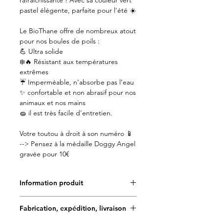
rafraichissante ! Avec sa couleur vert
pastel élégente, parfaite pour l'été ☀️
Le BioThane offre de nombreux atout
pour nos boules de poils :
💪 Ultra solide
❄️🔥 Résistant aux températures
extrêmes
☔️ Imperméable, n’absorbe pas l’eau
✨ confortable et non abrasif pour nos
animaux et nos mains
🧽 il est très facile d'entretien.
Votre toutou à droit à son numéro 📱
--> Pensez à la médaille Doggy Angel
gravée pour 10€
Information produit
✨Toutes les créations Doggy Angel
Fabrication, expédition, livraison
sont fabriquées à la main et en