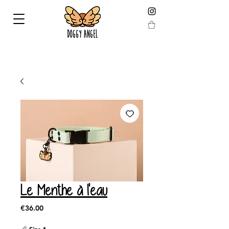
FREE HOME DELIVERY from 59 € (calculated after
reduction)
Le Menthe à l'eau
Price
€36.00