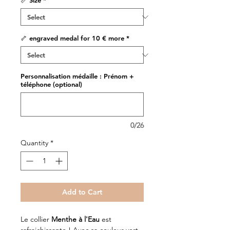
📏 Size
*
🦴 engraved medal for 10 € more
*
Personnalisation médaille : Prénom +
téléphone (optional)
0/26
Quantity
*
Add to Cart
Le collier
Menthe à l'Eau
est